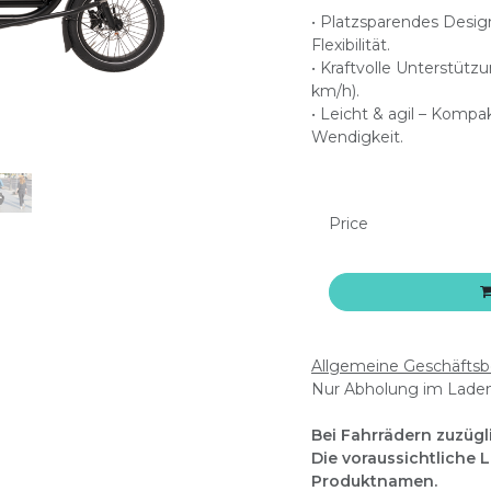
• Platzsparendes Desig
Flexibilität.
• Kraftvolle Unterstüt
km/h).
• Leicht & agil – Komp
Wendigkeit.
Price
Allgemeine Geschäfts
Nur Abholung im Lade
Bei Fahrrädern zuzügl
Die voraussichtliche 
Produktnamen.