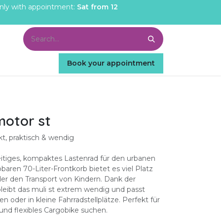
- only with appointment:
Sat from 12
Book your appointment
s
About us
B2B
motor st
t, praktisch & wendig
lseitiges, kompaktes Lastenrad für den urbanen
pbaren 70-Liter-Frontkorb bietet es viel Platz
der den Transport von Kindern. Dank der
eibt das muli st extrem wendig und passt
n oder in kleine Fahrradstellplätze. Perfekt für
s und flexibles Cargobike suchen.