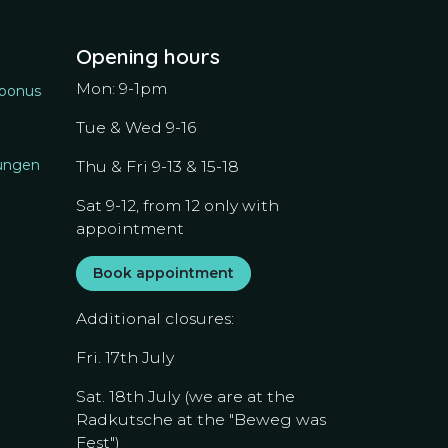
Opening hours
Mon: 9-1pm
 bonus
Tue & Wed 9-16
ungen
Thu & Fri 9-13 & 15-18
Sat 9-12, from 12 only with
appointment
Book appointment
Additional closures:
Fri. 17th July
Sat. 18th July (we are at the
Radkutsche at the "Beweg was
Fest")