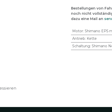
Bestellungen von Fahr
noch nicht vollständi
dazu eine Mail an
ser
Motor
:
Shimano EP5 
Antrieb
:
Kette
Schaltung
:
Shimano Ne
essieren