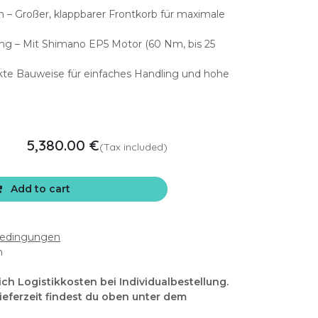
n – Großer, klappbarer Frontkorb für maximale
zung – Mit Shimano EP5 Motor (60 Nm, bis 25
akte Bauweise für einfaches Handling und hohe
5,380.00
€
(Tax included)
Add to cart
bedingungen
n
ich Logistikkosten bei Individualbestellung.
Lieferzeit findest du oben unter dem