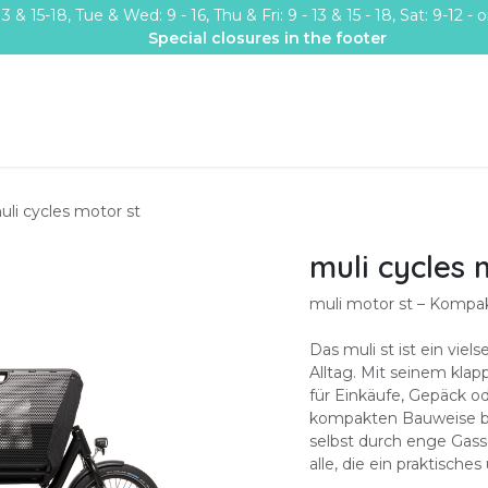
& 15-18, Tue & Wed: 9 - 16, Thu & Fri: 9 - 13 & 15 - 18, Sat: 9-12 
Special closures in the footer
Rent a cargo bike
Shop
Subsidy, leasing, insurance & bonu
uli cycles motor st
muli cycles 
muli motor st – Kompak
Das muli st ist ein vie
Alltag. Mit seinem klap
für Einkäufe, Gepäck o
kompakten Bauweise bl
selbst durch enge Gasse
alle, die ein praktische