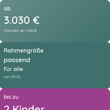
ab
3.030 €
Framekit ab 1.480€
Rahmengröße
passend
für alle
von XS-XL
bis zu
2 Kinder