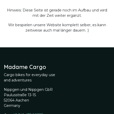
Hinweis: Diese Seite ist gerade noch im Aufbau und wird
mit der Zeit weiter ergänzt.
Wir bespielen unsere Website komplett selber, es kann
zeitweise auch mal länger dauern. :)
Madame Cargo
Cargo bikes for everyday use
and adventures
Nippgen und Nippgen GbR
Paulusstraße 13-15
52064 Aachen
Germany