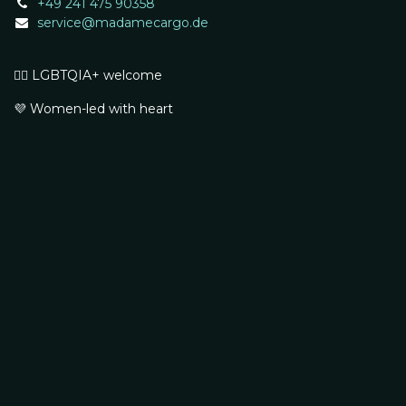
+49 241 475 90358
service@madamecargo.de
🏳️‍🌈 LGBTQIA+ welcome
💜 Women-led with heart